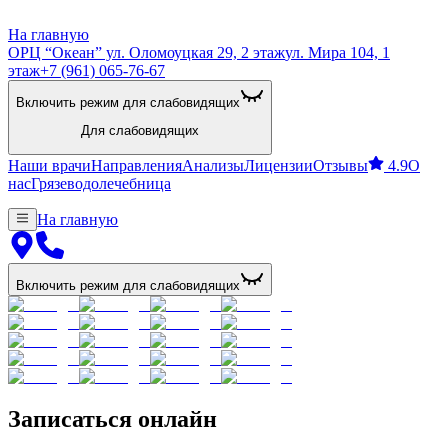
На главную
ОРЦ “Океан” ул. Оломоуцкая 29, 2 этаж
ул. Мира 104, 1
этаж
+7 (961) 065-76-67
Включить режим для слабовидящих
Для слабовидящих
Наши врачи
Направления
Анализы
Лицензии
Отзывы
4.9
О
нас
Грязеводолечебница
На главную
Включить режим для слабовидящих
Записаться онлайн