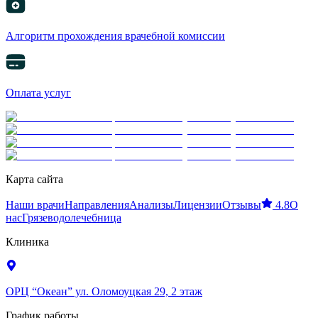
Алгоритм прохождения врачебной комиссии
Оплата услуг
Карта сайта
Наши врачи
Направления
Анализы
Лицензии
Отзывы
4.8
О
нас
Грязеводолечебница
Клиника
ОРЦ “Океан” ул. Оломоуцкая 29, 2 этаж
График работы