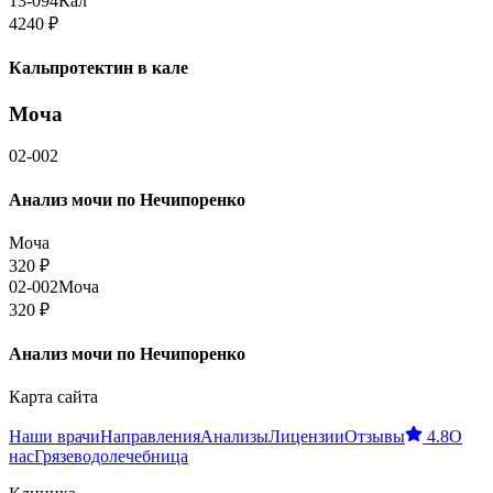
13-094
Кал
4240
₽
Кальпротектин в кале
Моча
02-002
Анализ мочи по Нечипоренко
Моча
320
₽
02-002
Моча
320
₽
Анализ мочи по Нечипоренко
Карта сайта
Наши врачи
Направления
Анализы
Лицензии
Отзывы
4.8
О
нас
Грязеводолечебница