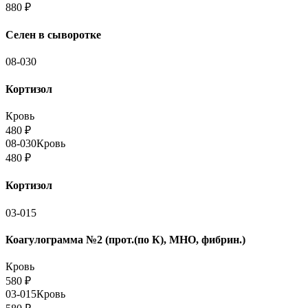
880
₽
Селен в сыворотке
08-030
Кортизол
Кровь
480
₽
08-030
Кровь
480
₽
Кортизол
03-015
Коагулограмма №2 (прот.(по К), МНО, фибрин.)
Кровь
580
₽
03-015
Кровь