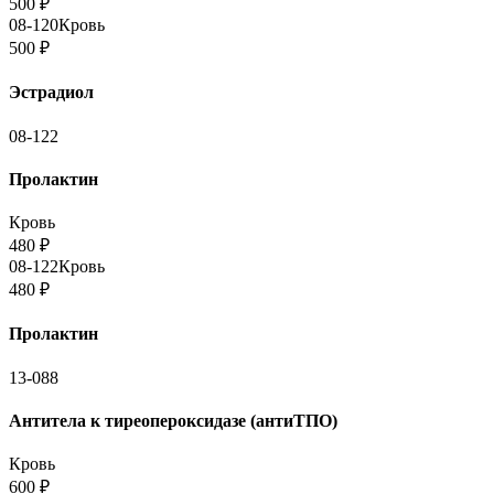
500
₽
08-120
Кровь
500
₽
Эстрадиол
08-122
Пролактин
Кровь
480
₽
08-122
Кровь
480
₽
Пролактин
13-088
Антитела к тиреопероксидазе (антиТПО)
Кровь
600
₽