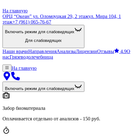
На главную
ОРЦ “Океан” ул. Оломоуцкая 29, 2 этаж
ул. Мира 104, 1
этаж
+7 (961) 065-76-67
Включить режим для слабовидящих
Для слабовидящих
Наши врачи
Направления
Анализы
Лицензии
Отзывы
4.9
О
нас
Грязеводолечебница
На главную
Включить режим для слабовидящих
Забор биоматериала
Оплачивается отдельно от анализов - 150 руб.